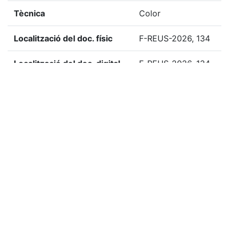
Tècnica
Color
Localització del doc. físic
F-REUS-2026, 134
Localització del doc. digital
F-REUS-2026, 134
«
Ítem anterior
Ítem següent
»
Etiquetes
2026