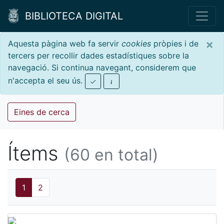
BIBLIOTECA DIGITAL
×
Aquesta pàgina web fa servir
cookies
pròpies i de
tercers per recollir dades estadístiques sobre la
navegació. Si continua navegant, considerem que
n'accepta el seu ús.
Eines de cerca
Ítems
(60 en total)
1
2