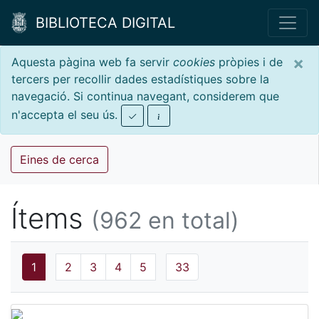
BIBLIOTECA DIGITAL
×
Aquesta pàgina web fa servir
cookies
pròpies i de
tercers per recollir dades estadístiques sobre la
navegació. Si continua navegant, considerem que
n'accepta el seu ús.
Eines de cerca
Ítems
(962 en total)
1
2
3
4
5
33