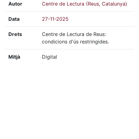
Autor
Centre de Lectura (Reus, Catalunya)
Data
27-11-2025
Drets
Centre de Lectura de Reus:
condicions d'ús restringides.
Mitjà
Digital
Tècnica
Color
Localització del doc.
FOT-13482, FOT-13483,
físic
FOT-13484
Localització del doc.
FOT-13482, FOT-13483,
digital
FOT-13484