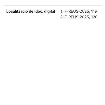
Localització del doc. digital
F-REUS-2025, 119
F-REUS-2025, 120
«
Ítem anterior
Ítem següent
»
Etiquetes
2025
Citació