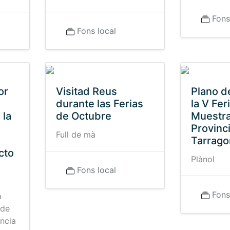
Fons
Fons local
or
Visitad Reus
Plano de
durante las Ferias
la V Fer
 la
de Octubre
Muestra
Provinc
Full de mà
e
Tarrago
cto
Plànol
Fons local
Fons
b
 de
ncia