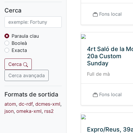
Fons sonor de Ràdio
Reus
Cerca
Fons local
Cartells
Fons audiovisual
Fons local
Paraula clau
Booleà
Fons sonor
4rt Saló de la M
Exacta
Goigs
20a Custom
Fons fotogràfic
Sunday
Cerca
Fons d'art
Full de mà
Cerca avançada
Formats de sortida
Fons local
atom
,
dc-rdf
,
dcmes-xml
,
json
,
omeka-xml
,
rss2
Expro/Reus, 39