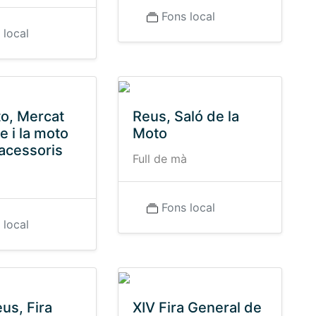
Fons local
 local
o, Mercat
Reus, Saló de la
e i la moto
Moto
 acessoris
Full de mà
à
Fons local
 local
us, Fira
XIV Fira General de