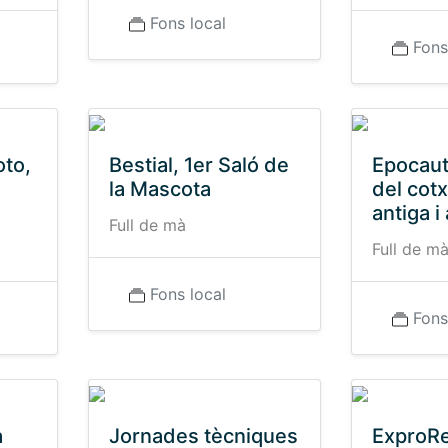
Fons local
Fons
oto,
Bestial, 1er Saló de
Epocaut
la Mascota
del cotx
antiga i
Full de mà
Full de m
Fons local
Fons
a
Jornades tècniques
ExproRe