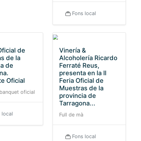
Fons local
Oficial de
Vinería &
s de la
Alcoholería Ricardo
ia de
Ferraté Reus,
na.
presenta en la II
e Oficial
Feria Oficial de
Muestras de la
banquet oficial
provincia de
Tarragona...
 local
Full de mà
Fons local