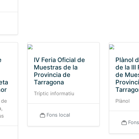
e
IV Feria Oficial de
Plànol d
Muestras de la
de la III
Provincia de
de Mues
eta
Tarragona
Provinc
nor
Tarrago
Tríptic informatiu
 de
Plànol
à,
Fons local
us
Fons