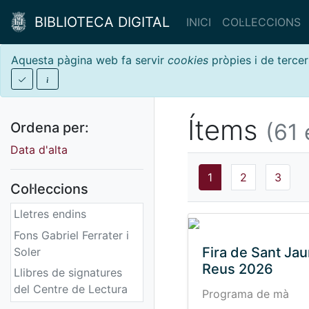
BIBLIOTECA DIGITAL
INICI
COL·LECCIONS
Aquesta pàgina web fa servir
cookies
pròpies i de tercer
Ítems
(61 
Ordena per:
Data d'alta
1
2
3
Col·leccions
Lletres endins
Fons Gabriel Ferrater i
Fira de Sant Ja
Soler
Reus 2026
Llibres de signatures
del Centre de Lectura
Programa de mà