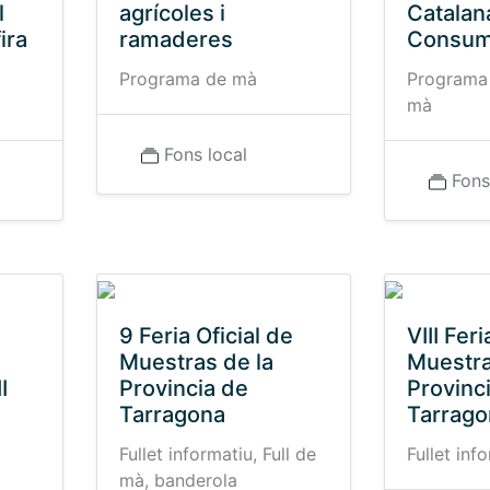
l
agrícoles i
Catalan
ira
ramaderes
Consum
Programa de mà
Programa 
mà
Fons local
Fons
9 Feria Oficial de
VIII Feri
Muestras de la
Muestra
I
Provincia de
Provinc
Tarragona
Tarrago
Fullet informatiu, Full de
Fullet inf
mà, banderola