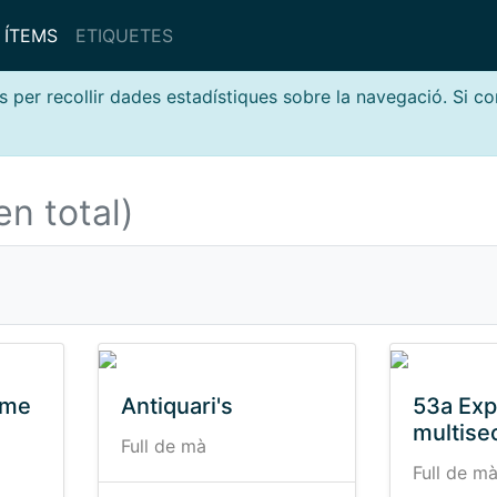
ÍTEMS
ETIQUETES
s per recollir dades estadístiques sobre la navegació. Si c
en total)
ume
Antiquari's
53a Exp
multisec
Full de mà
Full de m