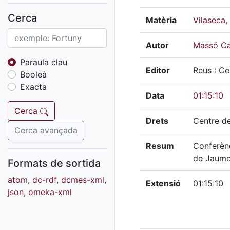
Fons sonor de Ràdio
Reus
Cerca
Matèria
Vilaseca,
Cartells
Fons audiovisual
Autor
Massó Ca
Fons local
Paraula clau
Editor
Reus : Ce
Booleà
Fons sonor
Exacta
Goigs
Data
01:15:10
Fons fotogràfic
Cerca
Drets
Centre de
Fons d'art
Cerca avançada
Resum
Conferènc
de Jaume
Formats de sortida
atom
,
dc-rdf
,
dcmes-xml
,
Extensió
01:15:10
json
,
omeka-xml