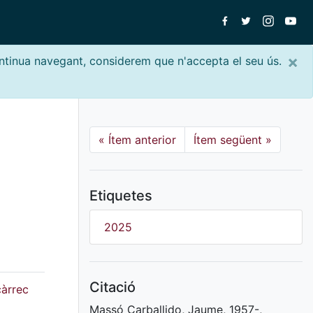
×
ontinua navegant, considerem que n'accepta el seu ús.
«
Ítem anterior
Ítem següent
»
Etiquetes
2025
Citació
càrrec
Massó Carballido, Jaume, 1957-,