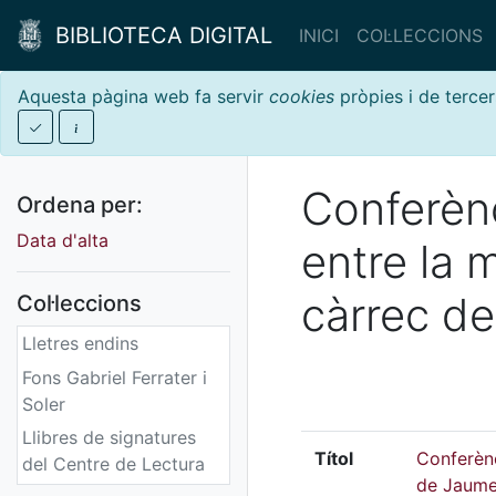
BIBLIOTECA DIGITAL
INICI
COL·LECCIONS
Aquesta pàgina web fa servir
cookies
pròpies i de tercer
Conferènc
Ordena per:
Data d'alta
entre la 
càrrec d
Col·leccions
Lletres endins
Fons Gabriel Ferrater i
Soler
Llibres de signatures
Títol
Conferènc
del Centre de Lectura
de Jaum