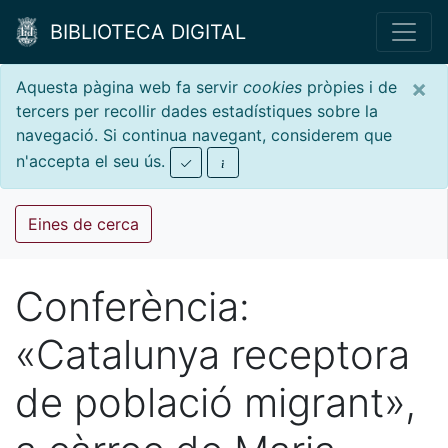
BIBLIOTECA DIGITAL
×
Aquesta pàgina web fa servir
cookies
pròpies i de
tercers per recollir dades estadístiques sobre la
navegació. Si continua navegant, considerem que
n'accepta el seu ús.
Eines de cerca
Conferència:
«Catalunya receptora
de població migrant»,