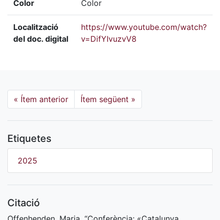
Color
Color
Localització
https://www.youtube.com/watch?
del doc. digital
v=DifYIvuzvV8
«
Ítem anterior
Ítem següent
»
Etiquetes
2025
Citació
Offenhenden, Maria, “Conferència: «Catalunya