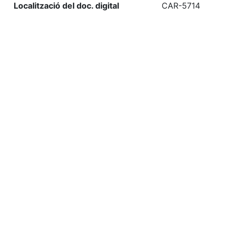
Localització del doc. digital
CAR-5714
«
Ítem anterior
Ítem següent
»
Etiquetes
1915
Citació
Centre de Lectura (Reus, Catalunya), “El teatre català
per fora : Companyia Mercader : Teatre Centre de
Lectura : temporada 1915,”
Biblioteca Digital del