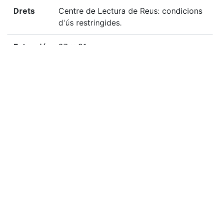
Drets
Centre de Lectura de Reus: condicions
d'ús restringides.
Extensió
27 x 21 cm
Localització física
G-M, 1485
«
Ítem anterior
Ítem següent
»
Citació
Desconegut, “Goigs a maria Santíssima de