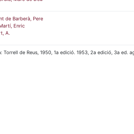
t de Barberà, Pere
Martí, Enric
t, A.
: Torrell de Reus, 1950, 1a edició. 1953, 2a edició, 3a ed. a
 Lectura de Reus: condicions d'ús restringides.
cm
G-M, 1484