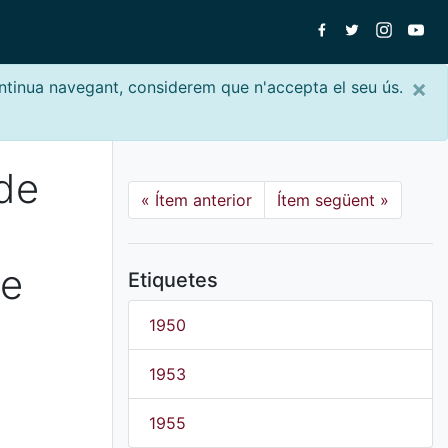
×
ontinua navegant, considerem que n'accepta el seu ús.
 de
«
Ítem anterior
Ítem següent
»
de
Etiquetes
1950
1953
1955