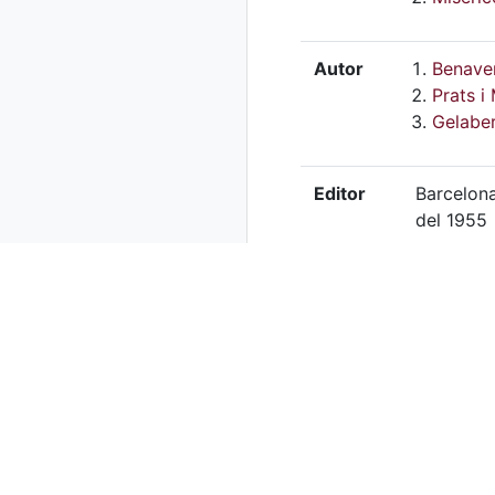
Autor
Benaven
Prats i 
Gelaber
Editor
Barcelona
del 1955
Drets
Centre de
Extensió
27 x 21 
Localització física