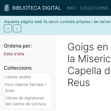
BIBLIOTECA DIGITAL
INICI
COL·LECCIONS
Aquesta pàgina web fa servir
cookies
pròpies i de tercer
Goigs en 
Ordena per:
Data d'alta
la Miseri
Capella d
Col·leccions
Lletres endins
Reus
Fons Gabriel Ferrater i
Soler
Llibres de signatures
del Centre de Lectura