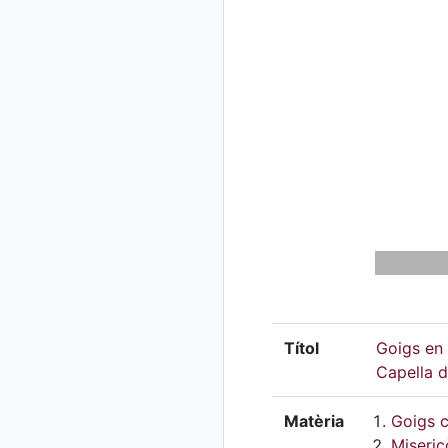
Títol
Goigs en 
Capella d
Matèria
Goigs c
Miseric