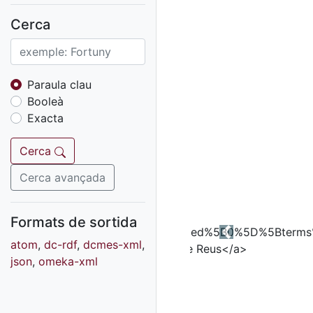
Fons sonor de Ràdio
Reus
Cerca
Cartells
Fons audiovisual
Fons local
Paraula clau
Booleà
Fons sonor
Exacta
Goigs
Fons fotogràfic
Cerca
Fons d'art
Cerca avançada
Formats de sortida
Previous
atom
,
dc-rdf
,
dcmes-xml
,
json
,
omeka-xml