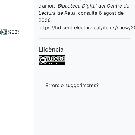
d’amor,”
Biblioteca Digital del Centre de
Lectura de Reus
, consulta 6 agost de
2026,
https://bd.centrelectura.cat/items/show/
Next
Llicència
Errors o suggeriments?