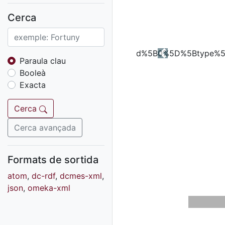
Fons sonor de Ràdio
Reus
Cerca
Cartells
Fons audiovisual
Previous
Fons local
Paraula clau
Booleà
Fons sonor
Exacta
Goigs
Fons fotogràfic
Cerca
Fons d'art
Cerca avançada
Formats de sortida
atom
,
dc-rdf
,
dcmes-xml
,
json
,
omeka-xml