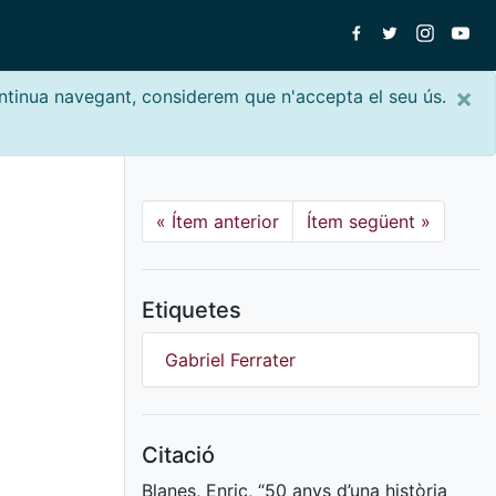
×
ontinua navegant, considerem que n'accepta el seu ús.
«
Ítem anterior
Ítem següent
»
Etiquetes
Gabriel Ferrater
Citació
Blanes, Enric, “50 anys d’una història