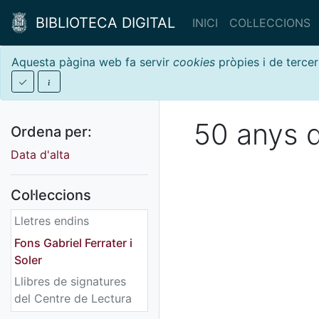
BIBLIOTECA DIGITAL
INICI
COL·LECCIONS
Aquesta pàgina web fa servir
cookies
pròpies i de tercer
50 anys d
Ordena per:
Data d'alta
Col·leccions
Lletres endins
Fons Gabriel Ferrater i
Soler
Llibres de signatures
del Centre de Lectura