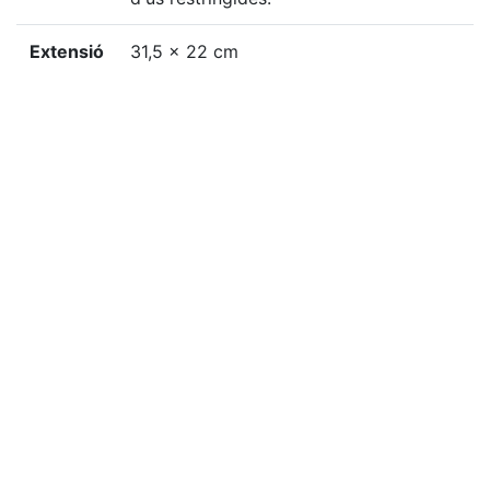
Extensió
31,5 x 22 cm
Localització física
GSAN-N, 52
«
Ítem anterior
Ítem següent
»
Citació
Desconegut, “Goigs en llahor del ínclit martir Sant
Narcís Bisbe de Girona, patró de son Bisbat y
generalíssim de mar y terra del Principat de