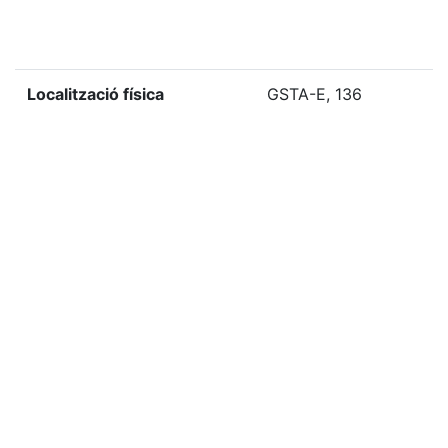
Localització física
GSTA-E, 136
«
Ítem anterior
Ítem següent
»
Etiquetes
1950
Citació