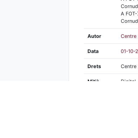
Cornud
A FOT-7
Cornud
Autor
Centre 
Data
01-10-
Drets
Centre 
Mitjà
Digital
Tècnica
Localització del doc. 