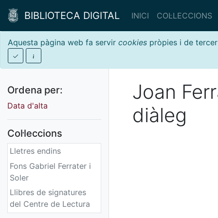
BIBLIOTECA DIGITAL
INICI
COL·LECCIONS
Aquesta pàgina web fa servir
cookies
pròpies i de tercer
Joan Ferr
Ordena per:
Data d'alta
diàleg
Col·leccions
Lletres endins
Fons Gabriel Ferrater i
Soler
Llibres de signatures
del Centre de Lectura