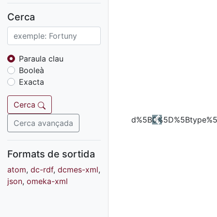
Fons sonor de Ràdio
Reus
Cerca
Cartells
Fons audiovisual
Fons local
Paraula clau
Booleà
Fons sonor
Exacta
Goigs
Fons fotogràfic
Cerca
Fons d'art
Cerca avançada
Previous
Formats de sortida
atom
,
dc-rdf
,
dcmes-xml
,
json
,
omeka-xml