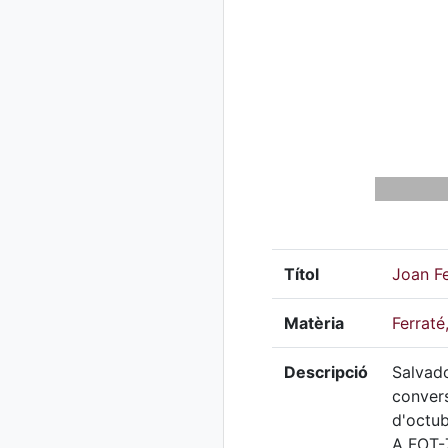
Títol
Joan Fe
Matèria
Ferraté
Descripció
Salvado
convers
d'octub
A FOT-7