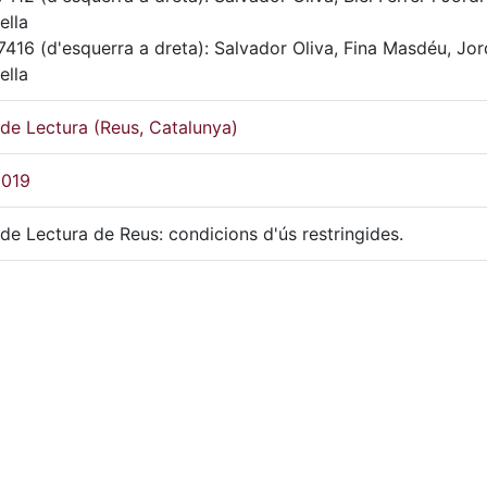
ella
416 (d'esquerra a dreta): Salvador Oliva, Fina Masdéu, Jor
ella
de Lectura (Reus, Catalunya)
2019
de Lectura de Reus: condicions d'ús restringides.
Color
físic
FOT-7412, FOT-7413, FOT-7414, FOT-7415, FOT-