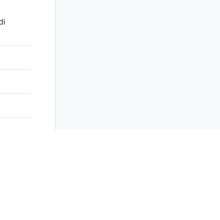
di
7416