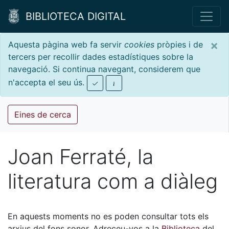
BIBLIOTECA DIGITAL
×
Aquesta pàgina web fa servir
cookies
pròpies i de
tercers per recollir dades estadístiques sobre la
navegació. Si continua navegant, considerem que
n'accepta el seu ús.
Eines de cerca
Joan Ferraté, la
literatura com a diàleg
En aquests moments no es poden consultar tots els
arxius del fons sonor. Adreceu-vos a la
Biblioteca
del