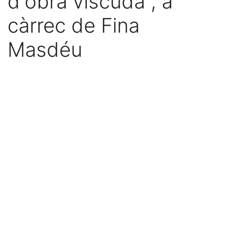
d'obra viscuda", a
càrrec de Fina
Masdéu