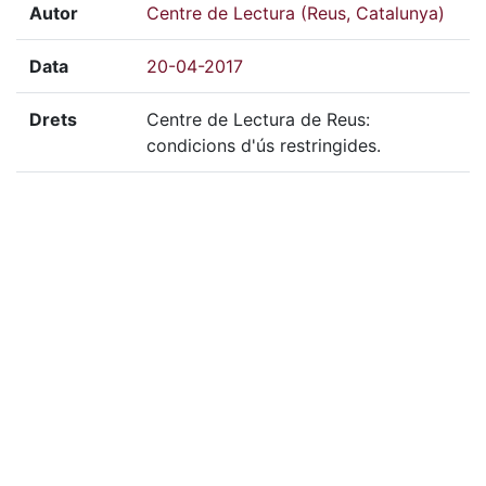
Autor
Centre de Lectura (Reus, Catalunya)
Data
20-04-2017
Drets
Centre de Lectura de Reus:
condicions d'ús restringides.
Mitjà
Digital
Tècnica
Color
Localització del doc. físic
FOT-6472
Localització del doc. digital
FOT-6472