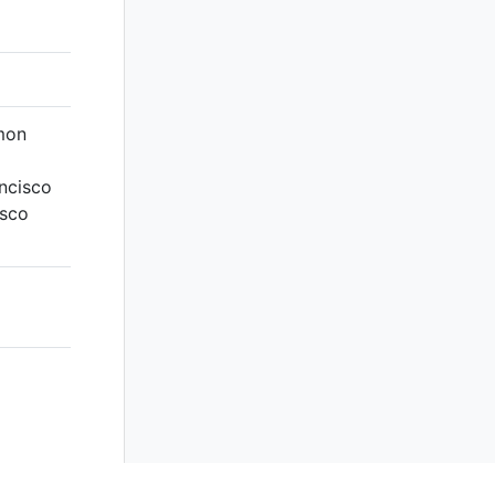
amon
ncisco
isco