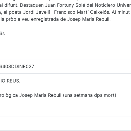
al difunt. Destaquen Juan Fortuny Solé del Noticiero Univer
, el poeta Jordi Javellí i Francisco Martí Caixelós. Al minu
la pròpia veu enregistrada de Josep Maria Rebull.
6s
96403DDINE027
IO REUS.
rològica Josep Maria Rebull (una setmana dps mort)