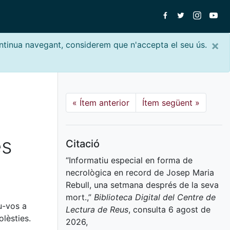
×
ontinua navegant, considerem que n'accepta el seu ús.
«
Ítem anterior
Ítem següent
»
és
Citació
“Informatiu especial en forma de
necrològica en record de Josep Maria
Rebull, una setmana després de la seva
mort.,”
Biblioteca Digital del Centre de
u-vos a
Lectura de Reus
, consulta 6 agost de
lèsties.
2026,