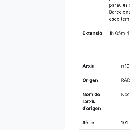
paraules 
Barcelona
escoltem 
Extensió
1h 05m 4
Arxiu
rr1
Origen
RÀD
Nom de
Nec
l'arxiu
d'origen
Sèrie
101