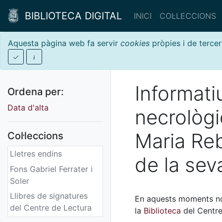
BIBLIOTECA DIGITAL
INICI
COL·LECCIONS
Aquesta pàgina web fa servir
cookies
pròpies i de tercer
Informati
Ordena per:
Data d'alta
necrològi
Maria Re
Col·leccions
Lletres endins
de la sev
Fons Gabriel Ferrater i
Soler
Llibres de signatures
En aquests moments no 
del Centre de Lectura
la
Biblioteca
del Centre