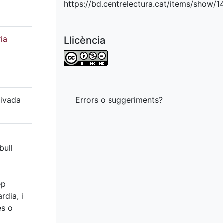
https://bd.centrelectura.cat/items/show/
ia
Llicència
rivada
Errors o suggeriments?
bull
ep
rdia, i
es o