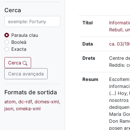
Fons sonor de Ràdio
Reus
Cerca
Cartells
Títol
Informati
Fons audiovisual
Rebull, u
Fons local
Paraula clau
Booleà
Fons sonor
Data
ca. 03/1
Exacta
Goigs
Drets
Centre de
Fons fotogràfic
Cerca
Reddis: c
Fons d'art
Cerca avançada
Resum
Escoltem:
informac
Formats de sortida
(…) Hoy, 
nosotros 
atom
,
dc-rdf
,
dcmes-xml
,
dediquen 
json
,
omeka-xml
María Gor
Don Ramon
posen arx