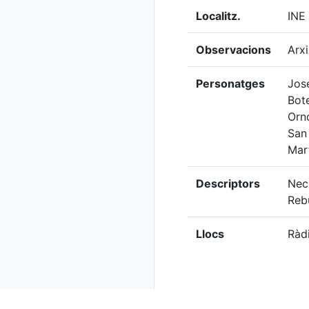
Localitz.
INE
Observacions
Arxi
Personatges
Jos
Bot
Orn
San 
Mart
Descriptors
Nec
Rebu
Llocs
Ràd