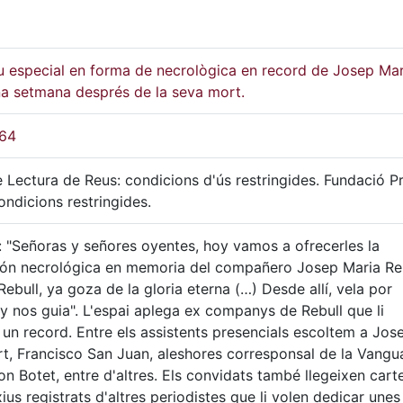
u especial en forma de necrològica en record de Josep Mar
na setmana després de la seva mort.
964
 Lectura de Reus: condicions d'ús restringides. Fundació P
ondicions restringides.
 "Señoras y señores oyentes, hoy vamos a ofrecerles la
ión necrológica en memoria del compañero Josep Maria Re
Rebull, ya goza de la gloria eterna (…) Desde allí, vela por
y nos guia". L'espai aplega ex companys de Rebull que li
un record. Entre els assistents presencials escoltem a Jos
t, Francisco San Juan, aleshores corresponsal de la Vangua
 Botet, entre d'altres. Els convidats també llegeixen cart
ius registrats d'altres periodistes que li volen dedicar unes