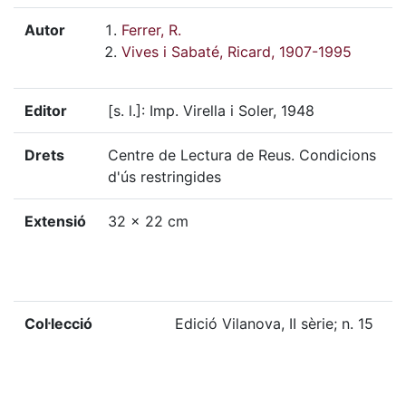
Autor
Ferrer, R.
Vives i Sabaté, Ricard, 1907-1995
Editor
[s. l.]: Imp. Virella i Soler, 1948
Drets
Centre de Lectura de Reus. Condicions
d'ús restringides
Extensió
32 x 22 cm
Col·lecció
Edició Vilanova, II sèrie; n. 15
Localització física
GC-208