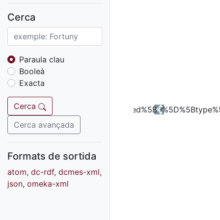
Fons sonor de Ràdio
Reus
Cerca
Cartells
Fons audiovisual
Fons local
Paraula clau
Booleà
Fons sonor
Exacta
Goigs
Fons fotogràfic
Cerca
Previous
Fons d'art
Cerca avançada
Formats de sortida
atom
,
dc-rdf
,
dcmes-xml
,
json
,
omeka-xml