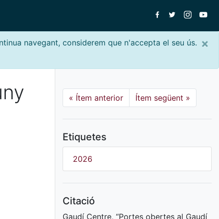
×
ontinua navegant, considerem que n'accepta el seu ús.
uny
«
Ítem anterior
Ítem següent
»
Etiquetes
2026
Citació
Gaudí Centre, “Portes obertes al Gaudí