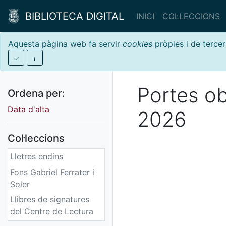
BIBLIOTECA DIGITAL
INICI
COL·LECCIONS
Aquesta pàgina web fa servir
cookies
pròpies i de tercer
Portes ob
Ordena per:
Data d'alta
2026
Col·leccions
Lletres endins
Fons Gabriel Ferrater i
Soler
Llibres de signatures
del Centre de Lectura