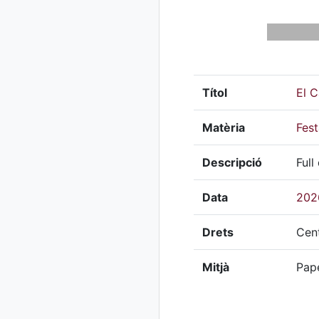
Títol
El C
Matèria
Fest
Descripció
Full
Data
202
Drets
Cent
Mitjà
Pap