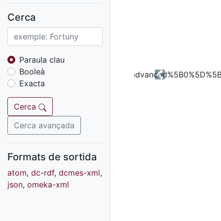
Fons sonor de Ràdio
Reus
Cerca
Cartells
Fons audiovisual
Fons local
Paraula clau
Booleà
Fons sonor
Previous
Exacta
Goigs
Fons fotogràfic
Cerca
Fons d'art
Cerca avançada
Formats de sortida
atom
,
dc-rdf
,
dcmes-xml
,
json
,
omeka-xml