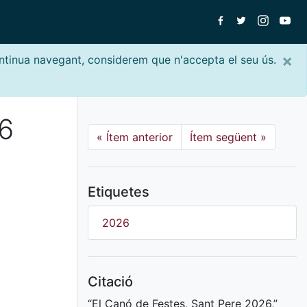
×
ontinua navegant, considerem que n'accepta el seu ús.
26
«
Ítem anterior
Ítem següent
»
Etiquetes
2026
Citació
“El Canó de Festes, Sant Pere 2026,”