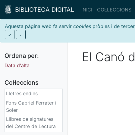
BIBLIOTECA DIGITAL
INICI
COL·LECCIONS
Aquesta pàgina web fa servir
cookies
pròpies i de tercer
El Canó d
Ordena per:
Data d'alta
Col·leccions
Lletres endins
Fons Gabriel Ferrater i
Soler
Llibres de signatures
del Centre de Lectura