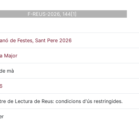
F-REUS-2026, 144[1]
anó de Festes, Sant Pere 2026
a Major
 de mà
6
re de Lectura de Reus: condicions d'ús restringides.
er