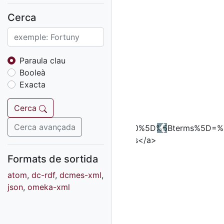
Fons sonor de Ràdio
Reus
Cerca
Cartells
Fons audiovisual
Fons local
Paraula clau
Booleà
Fons sonor
Exacta
Goigs
Fons fotogràfic
Cerca
Fons d'art
Cerca avançada
Previous
Formats de sortida
atom
,
dc-rdf
,
dcmes-xml
,
json
,
omeka-xml