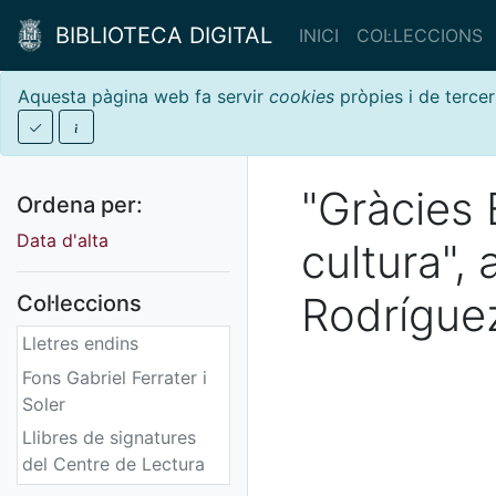
BIBLIOTECA DIGITAL
INICI
COL·LECCIONS
Aquesta pàgina web fa servir
cookies
pròpies i de tercer
"Gràcies 
Ordena per:
Data d'alta
cultura",
Rodríguez
Col·leccions
Lletres endins
Fons Gabriel Ferrater i
Soler
Llibres de signatures
del Centre de Lectura