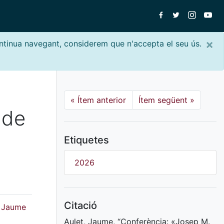
×
ontinua navegant, considerem que n'accepta el seu ús.
«
Ítem anterior
Ítem següent
»
 de
Etiquetes
2026
Citació
e Jaume
Aulet, Jaume, “Conferència: «Josep M.