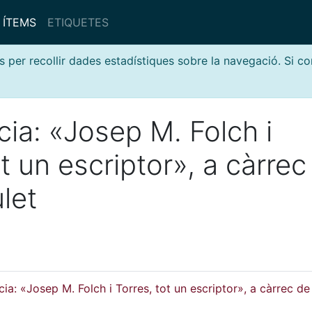
ÍTEMS
ETIQUETES
s per recollir dades estadístiques sobre la navegació. Si c
ia: «Josep M. Folch i
ot un escriptor», a càrrec
let
ia: «Josep M. Folch i Torres, tot un escriptor», a càrrec d