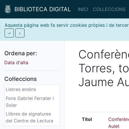
BIBLIOTECA DIGITAL
INICI
COL·LECCIONS
Aquesta pàgina web fa servir
cookies
pròpies i de tercer
Conferènc
Ordena per:
Data d'alta
Torres, t
Jaume Au
Col·leccions
Lletres endins
Fons Gabriel Ferrater i
Soler
Llibres de signatures
Títol
Conferènc
del Centre de Lectura
Aulet