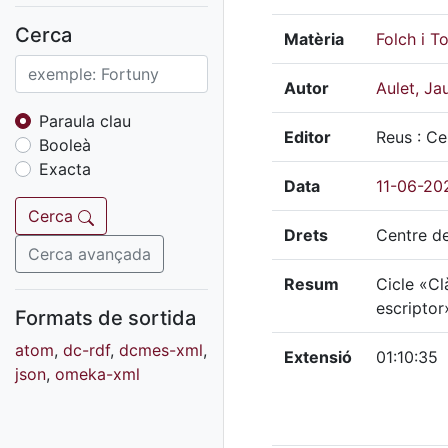
Fons sonor de Ràdio
Reus
Cerca
Matèria
Folch i T
Cartells
Fons audiovisual
Autor
Aulet, J
Fons local
Paraula clau
Editor
Reus : Ce
Booleà
Fons sonor
Exacta
Goigs
Data
11-06-20
Fons fotogràfic
Cerca
Drets
Centre de
Fons d'art
Cerca avançada
Resum
Cicle «Cl
escriptor
Formats de sortida
atom
,
dc-rdf
,
dcmes-xml
,
Extensió
01:10:35
json
,
omeka-xml