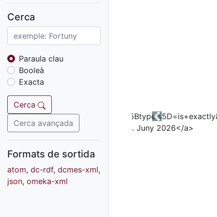
Fons sonor de Ràdio
Reus
Cerca
Cartells
Fons audiovisual
Fons local
Paraula clau
Booleà
Fons sonor
Exacta
Goigs
Fons fotogràfic
Cerca
Fons d'art
Previous
Cerca avançada
Formats de sortida
atom
,
dc-rdf
,
dcmes-xml
,
json
,
omeka-xml