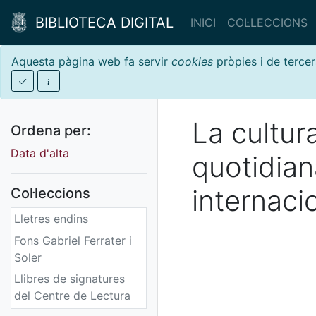
BIBLIOTECA DIGITAL
INICI
COL·LECCIONS
Aquesta pàgina web fa servir
cookies
pròpies i de tercer
La cultur
Ordena per:
Data d'alta
quotidian
internaci
Col·leccions
Lletres endins
Fons Gabriel Ferrater i
Soler
Llibres de signatures
del Centre de Lectura