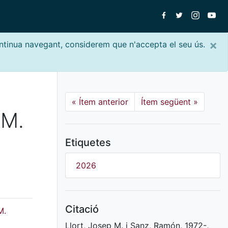
×
ontinua navegant, considerem que n'accepta el seu ús.
«
Ítem anterior
Ítem següent
»
 M.
Etiquetes
2026
Citació
M.
Llort, Josep M. i Sanz, Ramón, 1972-,