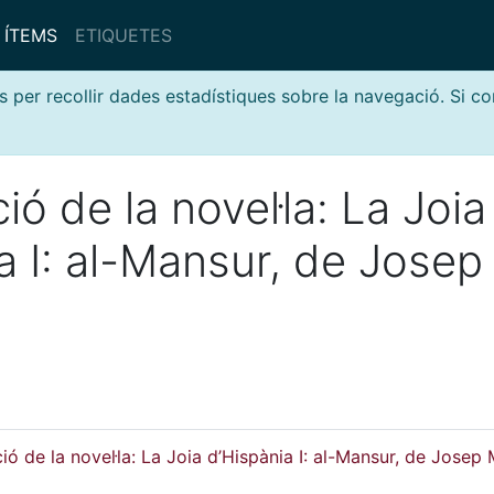
ÍTEMS
ETIQUETES
s per recollir dades estadístiques sobre la navegació. Si c
ió de la novel·la: La Joia
a I: al-Mansur, de Josep
ió de la novel·la: La Joia d’Hispània I: al-Mansur, de Josep 