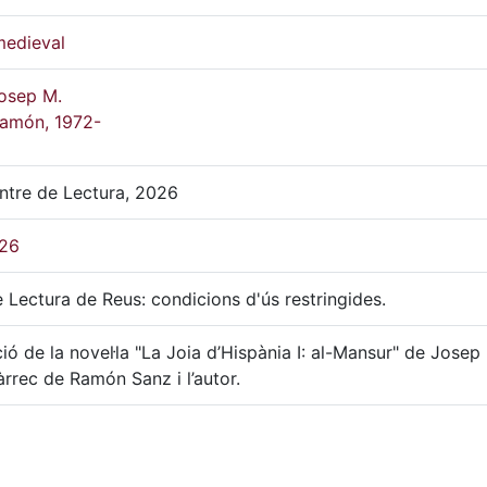
medieval
Josep M.
Ramón, 1972-
ntre de Lectura, 2026
26
 Lectura de Reus: condicions d'ús restringides.
ió de la novel·la "La Joia d’Hispània I: al-Mansur" de Josep
càrrec de Ramón Sanz i l’autor.