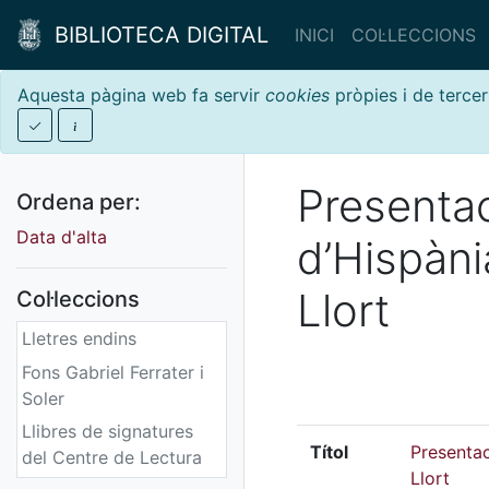
BIBLIOTECA DIGITAL
INICI
COL·LECCIONS
Aquesta pàgina web fa servir
cookies
pròpies i de tercer
Presentac
Ordena per:
Data d'alta
d’Hispàni
Llort
Col·leccions
Lletres endins
Fons Gabriel Ferrater i
Soler
Llibres de signatures
Títol
Presentac
del Centre de Lectura
Llort