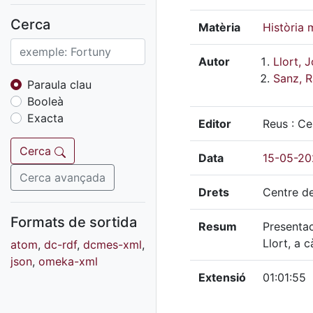
Fons sonor de Ràdio
Reus
Cerca
Matèria
Història 
Cartells
Fons audiovisual
Autor
Llort, 
Sanz, 
Fons local
Paraula clau
Booleà
Fons sonor
Exacta
Editor
Reus : Ce
Goigs
Fons fotogràfic
Cerca
Data
15-05-20
Fons d'art
Cerca avançada
Drets
Centre de
Formats de sortida
Resum
Presentac
Llort, a 
atom
,
dc-rdf
,
dcmes-xml
,
json
,
omeka-xml
Extensió
01:01:55