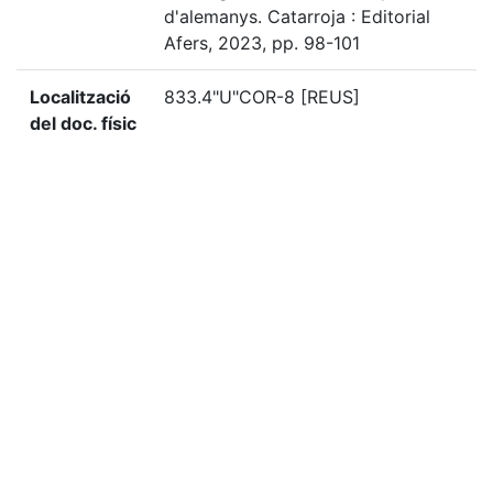
d'alemanys. Catarroja : Editorial
Afers, 2023, pp. 98-101
Localització
833.4"U"COR-8 [REUS]
del doc. físic
«
Ítem anterior
Ítem següent
»
Citació
“La pensió d'alemanys,”
Biblioteca Digital del Centre
de Lectura de Reus
, consulta 8 agost de 2026,
https://bd.centrelectura.cat/items/show/48976
.