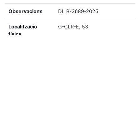
Observacions
DL B-3689-2025
Localització
G-CLR-E, 53
física
«
Ítem anterior
Ítem següent
»
Etiquetes
2025
Citació