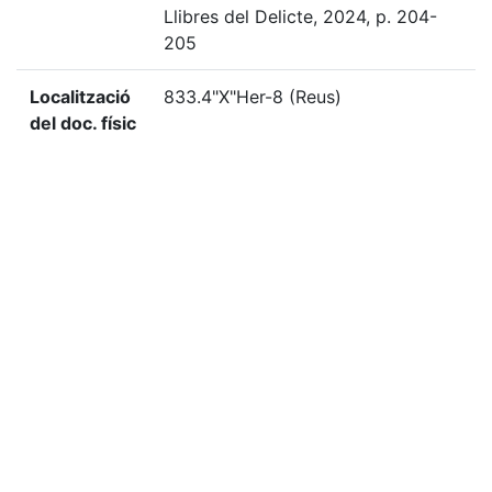
Llibres del Delicte, 2024, p. 204-
205
Localització
833.4"X"Her-8 (Reus)
del doc. físic
«
Ítem anterior
Ítem següent
»
Citació
“Benvolgut Jaume,”
Biblioteca Digital del Centre de
Lectura de Reus
, consulta 8 agost de 2026,
https://bd.centrelectura.cat/items/show/48536
.