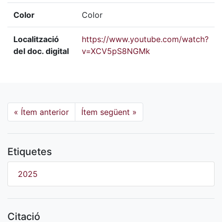
Color
Color
Localització
https://www.youtube.com/watch?
del doc. digital
v=XCV5pS8NGMk
«
Ítem anterior
Ítem següent
»
Etiquetes
2025
Citació