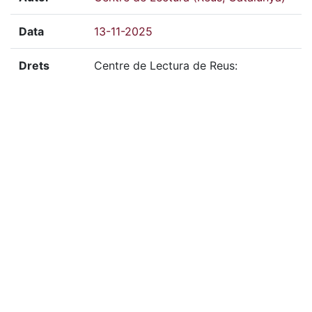
Data
13-11-2025
Drets
Centre de Lectura de Reus:
condicions d'ús restringides.
Mitjà
Digital
Tècnica
Color
Localització
FOT-13449, FOT-13450, FOT-13451,
del doc.
FOT-13452, FOT13453, FOT-13454,
físic
FOT-13455, FOT-13456, FOT-13457,
FOT-13458