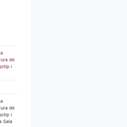
la
tura de
otip i
la
tura de
otip i
a Sala