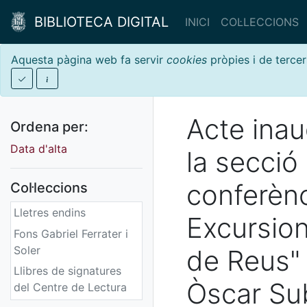
BIBLIOTECA DIGITAL
INICI
COL·LECCIONS
Aquesta pàgina web fa servir
cookies
pròpies i de tercer
Acte inau
Ordena per:
Data d'alta
la secció
conferènc
Col·leccions
Lletres endins
Excursion
Fons Gabriel Ferrater i
Soler
de Reus" 
Llibres de signatures
Òscar Subi
del Centre de Lectura