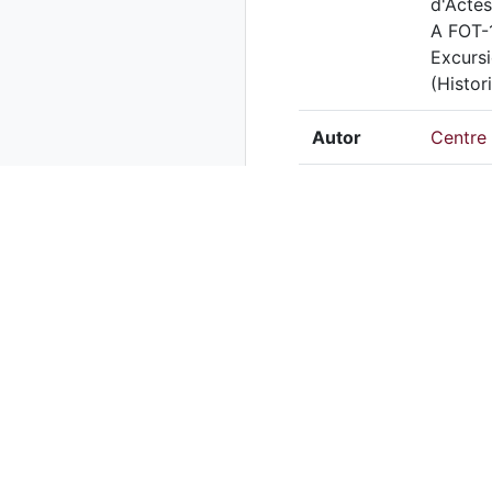
d'Actes
A FOT-1
Excursi
(Histor
Autor
Centre 
Data
28-10-
Drets
Centre 
Mitjà
Digital
Tècnica
Localització del