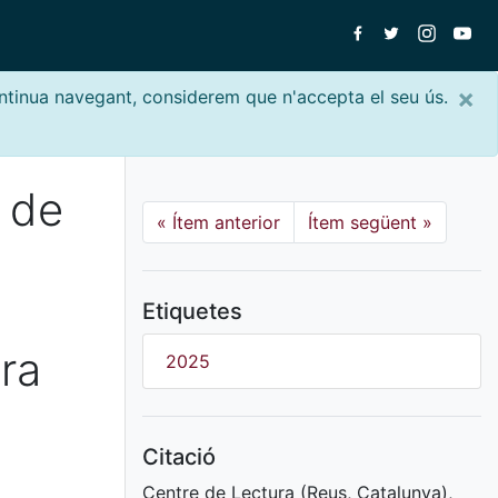
×
ontinua navegant, considerem que n'accepta el seu ús.
i de
«
Ítem anterior
Ítem següent
»
Etiquetes
ra
2025
Citació
Centre de Lectura (Reus, Catalunya),