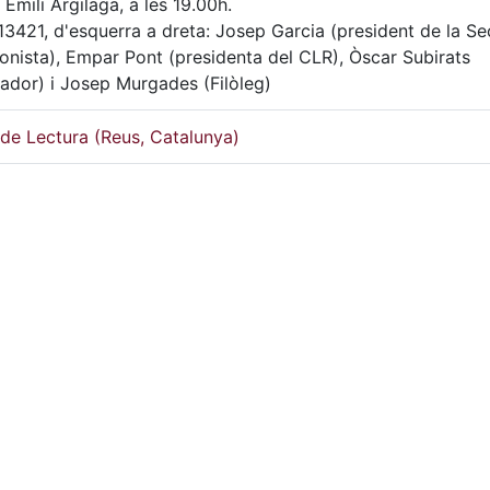
 Emili Argilaga, a les 19.00h.
3421, d'esquerra a dreta: Josep Garcia (president de la Se
onista), Empar Pont (presidenta del CLR), Òscar Subirats
iador) i Josep Murgades (Filòleg)
de Lectura (Reus, Catalunya)
2025
de Lectura de Reus: condicions d'ús restringides.
Color
FOT-13420, FOT-13421, FOT-13422, FOT-13423, FOT-13424