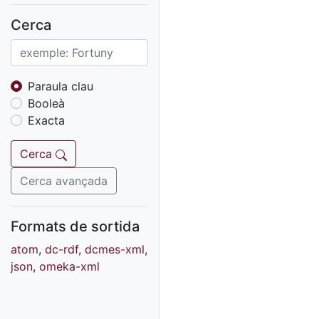
Fons sonor de Ràdio
Reus
Cerca
Cartells
Fons audiovisual
Fons local
Paraula clau
Booleà
Fons sonor
Exacta
Goigs
Fons fotogràfic
Cerca
Fons d'art
Cerca avançada
Formats de sortida
atom
,
dc-rdf
,
dcmes-xml
,
json
,
omeka-xml