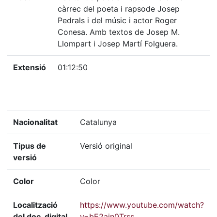
càrrec del poeta i rapsode Josep
Pedrals i del músic i actor Roger
Conesa. Amb textos de Josep M.
Llompart i Josep Martí Folguera.
Extensió
01:12:50
Nacionalitat
Catalunya
Tipus de
Versió original
versió
Color
Color
Localització
https://www.youtube.com/watch?
del doc. digital
v=bE2ain0Trss