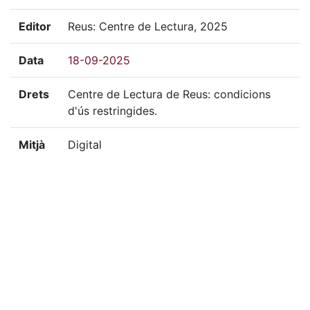
Editor
Reus: Centre de Lectura, 2025
Data
18-09-2025
Drets
Centre de Lectura de Reus: condicions
d'ús restringides.
Mitjà
Digital
Localització del doc. digital
CAR-6728
«
Ítem anterior
Ítem següent
»