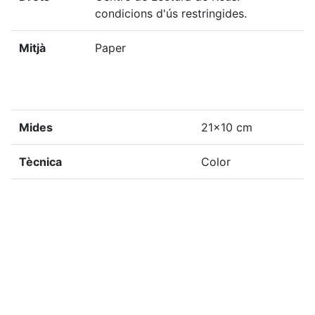
condicions d'ús restringides.
Mitjà
Paper
Mides
21x10 cm
Tècnica
Color
Localització del doc. físic
F-CLR-2001, 57
Localització del doc. digital
F-CLR-2001, 57