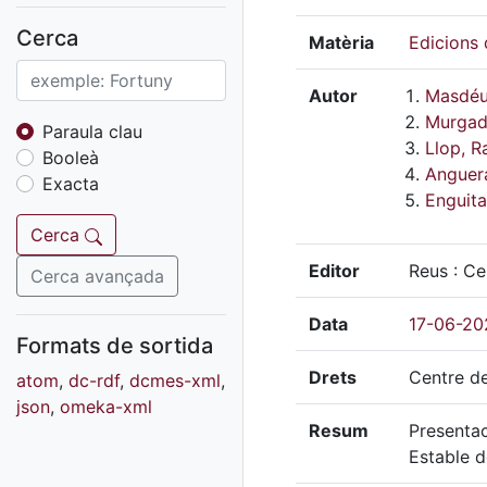
Fons sonor de Ràdio
Reus
Cerca
Matèria
Edicions 
Cartells
Fons audiovisual
Autor
Masdéu 
Murgad
Fons local
Paraula clau
Llop, 
Booleà
Fons sonor
Anguer
Exacta
Goigs
Enguita
Fons fotogràfic
Cerca
Fons d'art
Editor
Reus : Ce
Cerca avançada
Data
17-06-20
Formats de sortida
Drets
Centre de
atom
,
dc-rdf
,
dcmes-xml
,
json
,
omeka-xml
Resum
Presentac
Estable 