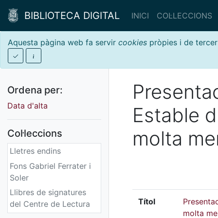
BIBLIOTECA DIGITAL
INICI
COL·LECCIONS
Aquesta pàgina web fa servir
cookies
pròpies i de tercer
Presentac
Ordena per:
Data d'alta
Estable d
molta me
Col·leccions
Lletres endins
Fons Gabriel Ferrater i
Soler
Llibres de signatures
Títol
Presentac
del Centre de Lectura
molta me