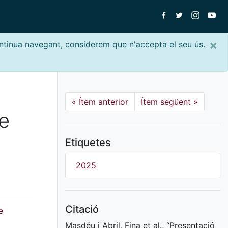
×
ontinua navegant, considerem que n'accepta el seu ús.
e
«
Ítem anterior
Ítem següent
»
e
Etiquetes
2025
Citació
e
Masdéu i Abril, Fina et al., “Presentació