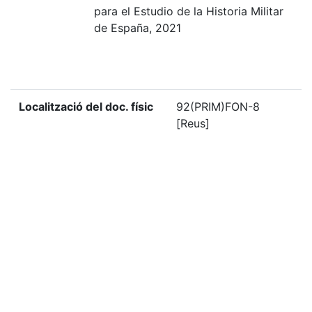
para el Estudio de la Historia Militar
de España, 2021
Localització del doc. físic
92(PRIM)FON-8
[Reus]
Localització del doc.
EMP-982
digital
«
Ítem anterior
Ítem següent
»