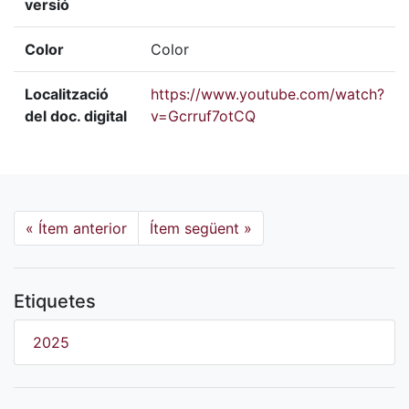
versió
Color
Color
Localització
https://www.youtube.com/watch?
del doc. digital
v=Gcrruf7otCQ
«
Ítem anterior
Ítem següent
»
Etiquetes
2025