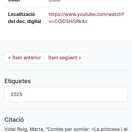
Localització
https://www.youtube.com/watch?
del doc. digital
v=COiD5HGRkAc
«
Ítem anterior
Ítem següent
»
Etiquetes
2025
Citació
Vidal Roig, Marta, “Contes per somiar: «La princesa i el