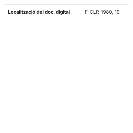
Localització del doc. digital
F-CLR-1980, 19
«
Ítem anterior
Ítem següent
»
Etiquetes
1980
Citació
Centre de Lectura (Reus, Catalunya), “Paz de la
Barrera. Exposició d'olis i dibuixos,”
Biblioteca Digital