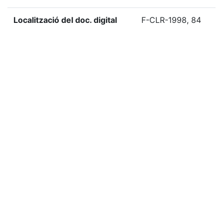
Localització del doc. digital
F-CLR-1998, 84
«
Ítem anterior
Ítem següent
»
Etiquetes
1998
Citació
Teatre Bartrina, “Programació tardor 1998, Teatre
Bartrina Reus,”
Biblioteca Digital del Centre de Lectura