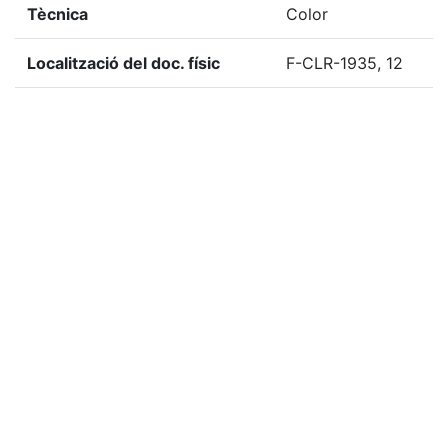
Tècnica
Color
Localització del doc. físic
F-CLR-1935, 12
Localització del doc. digital
F-CLR-1935, 12
«
Ítem anterior
Ítem següent
»
Etiquetes
1935
Citació