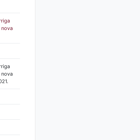
rriga
a nova
rriga
a nova
021.