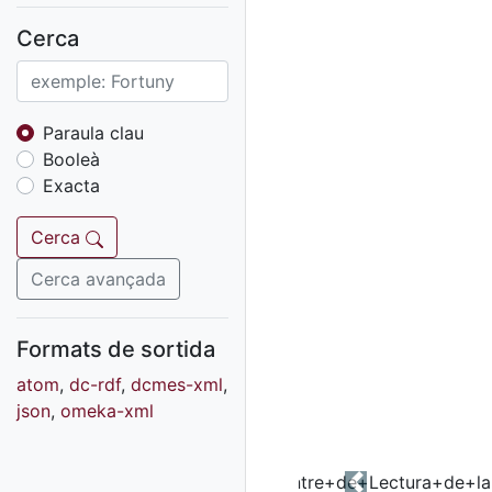
Fons sonor de Ràdio
Reus
Cerca
Cartells
Fons audiovisual
Fons local
Paraula clau
Booleà
Fons sonor
Exacta
Goigs
Fons fotogràfic
Cerca
Fons d'art
Cerca avançada
Formats de sortida
atom
,
dc-rdf
,
dcmes-xml
,
json
,
omeka-xml