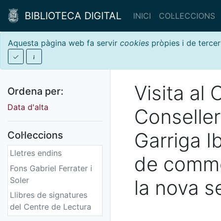
BIBLIOTECA DIGITAL
INICI
COL·LECCIONS
Aquesta pàgina web fa servir
cookies
pròpies i de tercer
Visita al
Ordena per:
Data d'alta
Conseller
Garriga I
Col·leccions
Lletres endins
de comme
Fons Gabriel Ferrater i
Soler
la nova s
Llibres de signatures
del Centre de Lectura