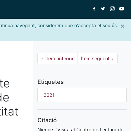
×
ontinua navegant, considerem que n'accepta el seu ús.
«
Ítem anterior
Ítem següent
»
te
Etiquetes
de
2021
itat
Citació
Niepce, “Visita al Centre de Lectura de