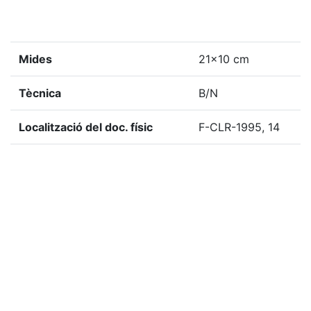
Mides
21x10 cm
Tècnica
B/N
Localització del doc. físic
F-CLR-1995, 14
Localització del doc. digital
F-CLR-1995, 14
«
Ítem anterior
Ítem següent
»
Etiquetes