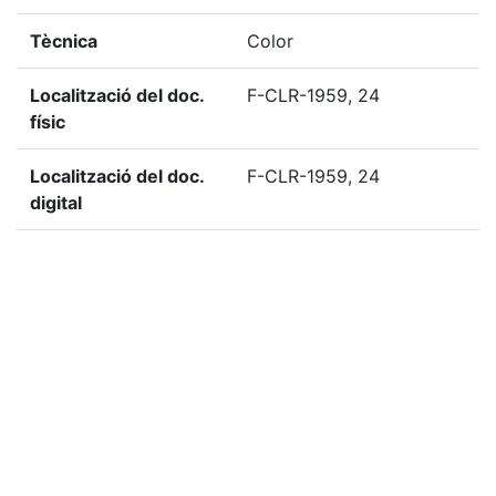
Tècnica
Color
Localització del doc.
F-CLR-1959, 24
físic
Localització del doc.
F-CLR-1959, 24
digital
Observacions
Celebrada al Centre de
Lectura
«
Ítem anterior
Ítem següent
»