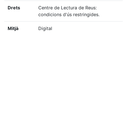
Drets
Centre de Lectura de Reus:
condicions d'ús restringides.
Mitjà
Digital
Tècnica
Color
Localització del doc. físic
FOT-10729
Localització del doc. digital
FOT-10729
«
Ítem anterior
Ítem següent
»