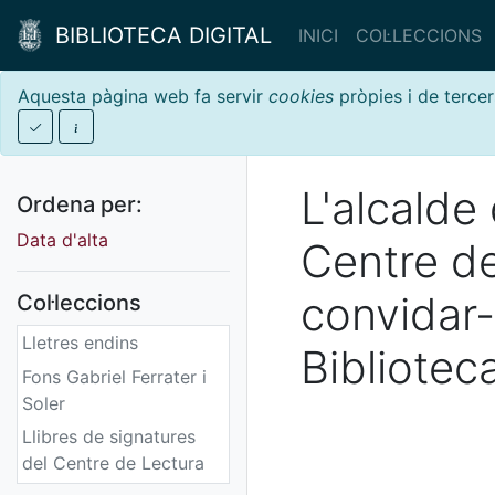
BIBLIOTECA DIGITAL
INICI
COL·LECCIONS
Aquesta pàgina web fa servir
cookies
pròpies i de tercer
L'alcalde
Ordena per:
Data d'alta
Centre d
convidar-
Col·leccions
Lletres endins
Bibliotec
Fons Gabriel Ferrater i
Soler
Llibres de signatures
del Centre de Lectura