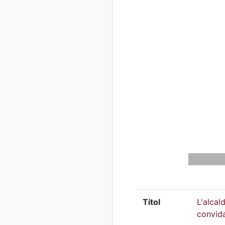
Títol
L'alcal
convida