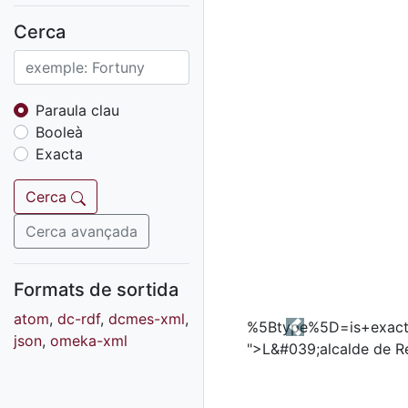
Fons sonor de Ràdio
Reus
Cerca
Cartells
Fons audiovisual
Fons local
Paraula clau
Booleà
Fons sonor
Exacta
Goigs
Fons fotogràfic
Cerca
Fons d'art
Cerca avançada
Formats de sortida
atom
,
dc-rdf
,
dcmes-xml
,
Previous
json
,
omeka-xml