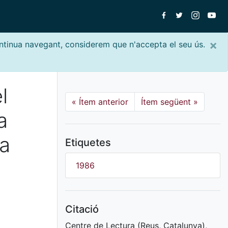
×
ontinua navegant, considerem que n'accepta el seu ús.
l
«
Ítem anterior
Ítem següent
»
a
la
Etiquetes
1986
Citació
Centre de Lectura (Reus, Catalunya),