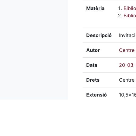
Matèria
Bibli
Bibli
Descripció
Invitac
Autor
Centre 
Data
20-03-
Drets
Centre 
Extensió
10,5x1
Mitjà
Paper