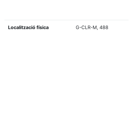
Localització física
G-CLR-M, 488
«
Ítem anterior
Ítem següent
»
Etiquetes
1969
Citació