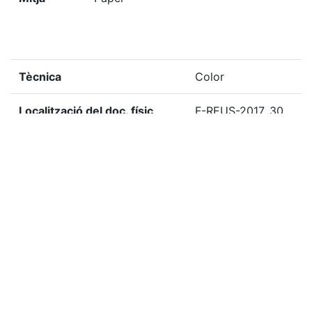
Tècnica
Color
Localització del doc. físic
F-REUS-2017, 30
Localització del doc. digital
F-REUS-2017, 30
«
Ítem anterior
Ítem següent
»
Etiquetes