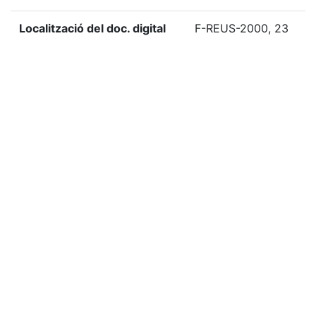
Localització del doc. digital
F-REUS-2000, 23
«
Ítem anterior
Ítem següent
»
Etiquetes
2000
Citació
Agrupació Excursionista Catalunya, “XXXIX Pessebre
muntanyenc al Montsant,”
Biblioteca Digital del Centre