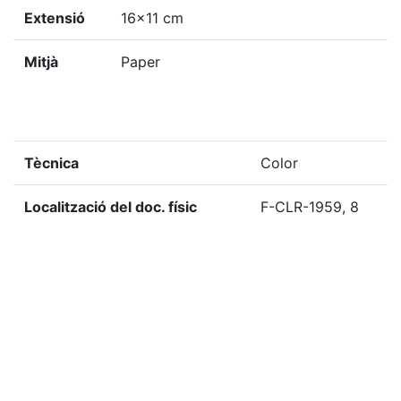
Extensió
16x11 cm
Mitjà
Paper
Tècnica
Color
Localització del doc. físic
F-CLR-1959, 8
Localització del doc. digital
F-CLR-1959, 8
«
Ítem anterior
Ítem següent
»